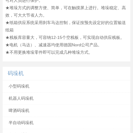
可对人员进行保护。
★堆垛方式的调整方便、简单，可在触摸屏上进行。堆垛稳定、高
效，可大大节省人力。
★纸箱供应系统采用刹车马达控制，保证按预先设定好的位置输送
纸箱
★栈板库容量大，可容纳12-15个空栈板，可实现自动供应栈板。
★电机（马达）、减速器均使用德国Nord公司产品。
★不用更换堆垛零件即可以完成几种堆垛方式。
码垛机
小型码垛机
机器人码垛机
啤酒码垛机
半自动码垛机